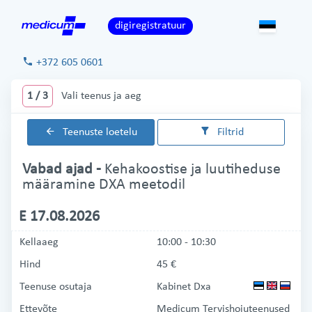
digiregistratuur
+372 605 0601
1 / 3
Vali teenus ja aeg
Teenuste otsing
Teenuste loetelu
Filtrid
Otsi teenuse järgi
Otsi teenuse osutaja järgi
Vabad ajad -
Kehakoostise ja luutiheduse
määramine DXA meetodil
Tühjenda
E 17.08.2026
NB!
Teenuse aega saab broneerida ainult autenditud
Kellaaeg
10:00 - 10:30
isikule. Lapsele, vanemale või muule isikule ei saa aega
broneerida, kui ta ise ei ole ennast autentinud/sisse
Hind
45 €
loginud. Lapsele saab teenuse aega broneerida
Terviseportaalis ja telefoni teel.
Teenust osutatakse isikule,
Teenuse osutaja
Kabinet Dxa
kellele aeg on broneeritud.
Ettevõte
Medicum Tervishoiuteenused