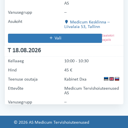
AS
Vanusegrupp
–
Asukoht
Medicum Kesklinna
–
Liivalaia 53, Tallinn
Saatekiri
Vali
vajalik
T 18.08.2026
Kellaaeg
10:00 - 10:30
Hind
45 €
Teenuse osutaja
Kabinet Dxa
Ettevõte
Medicum Tervishoiuteenused
AS
Vanusegrupp
–
Asukoht
Medicum Kesklinna
–
Liivalaia 53, Tallinn
© 2026 AS Medicum Tervishoiuteenused
Saatekiri